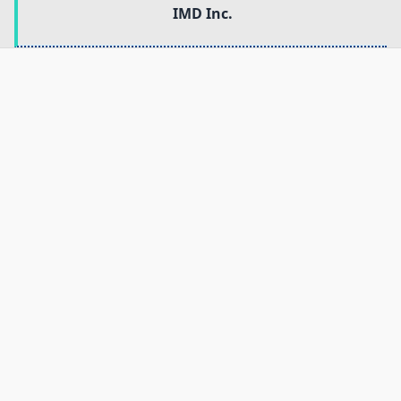
言語切り替え
IMD Inc.
ログオフ
アカウント削除
お問い合わせ
ホームページ
戻る